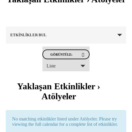
ETKINLIKLER BUL
Event
GÖRÜNTÜLE:
Views
Navigation
Liste
Yaklaşan Etkinlikler
›
Atölyeler
No matching etkinlikler listed under Atölyeler. Please try
viewing the full calendar for a complete list of etkinlikler.