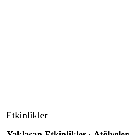
Etkinlikler
Yaklaşan Etkinlikler
› Atölyeler