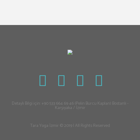
Detaylı Bilgi için: +90 533 664 69 46 (Pelin Burcu Kaplan) Bostanlı -
Karşıyaka / İzmir
Tara Yoga İzmir © 2019 | All Rights Reserved