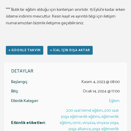
*** Butik bir eğitim olduğu için kontenjan sınırlıdır. 15 Eylül’e kadar erken
ödeme indirimi mevcuttur. Kesin kayıt ve ayrıntılı bilgi için iletişim
numaramızdan bizimle iletişime geçebilirsiniz.
+ GOOGLE TAKVIM
+ ICAL IÇIN DIŞA AKTAR
DETAYLAR
Başlangıç:
Kasım 4, 2023 @ 08:00
Bitiş:
Ocak 14, 2024 @ 17:00
Etkinlik Kategori:
Eğitim
200 saat temel eğitim
,
200 saat
yoga eğitmenlik eğitimi
,
eğitmenlik
Etkinlik etiketleri:
eğitimi
,
izmir
,
vinyasa
,
vinyasa yoga
,
yoga alliance
,
yoga eğitmenlik