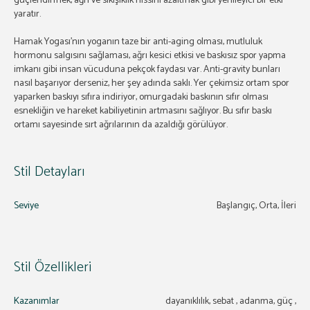
güçlendirmek, ağrı ve sıkışıklık hissini azaltmak gibi yenileyici bir etki
yaratır.
Hamak Yogası’nın yoganın taze bir anti-aging olması, mutluluk
hormonu salgısını sağlaması, ağrı kesici etkisi ve baskısız spor yapma
imkanı gibi insan vücuduna pekçok faydası var. Anti-gravity bunları
nasıl başarıyor derseniz, her şey adında saklı. Yer çekimsiz ortam spor
yaparken baskıyı sıfıra indiriyor, omurgadaki baskının sıfır olması
esnekliğin ve hareket kabiliyetinin artmasını sağlıyor. Bu sıfır baskı
ortamı sayesinde sırt ağrılarının da azaldığı görülüyor.
Stil Detayları
Seviye
Başlangıç, Orta, İleri
Stil Özellikleri
Kazanımlar
dayanıklılık, sebat , adanma, güç ,