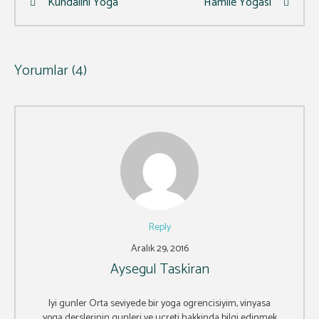
Kundalini Yoga
Hamile Yogası
Yorumlar (4)
Reply
Aralık 29, 2016
Aysegul Taskiran
Iyi gunler Orta seviyede bir yoga ogrencisiyim, vinyasa
yoga derslerinin gunleri ve ucreti hakkinda bilgi edinmek