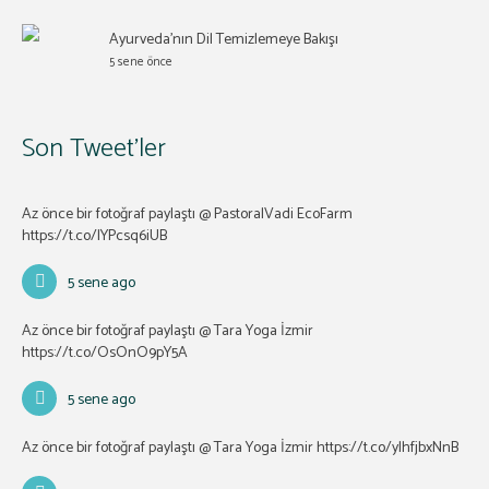
Ayurveda’nın Dil Temizlemeye Bakışı
5 sene önce
Son Tweet’ler
Az önce bir fotoğraf paylaştı @ PastoralVadi EcoFarm
https://t.co/lYPcsq6iUB
5 sene ago
Az önce bir fotoğraf paylaştı @ Tara Yoga İzmir
https://t.co/OsOnO9pY5A
5 sene ago
Az önce bir fotoğraf paylaştı @ Tara Yoga İzmir
https://t.co/ylhfjbxNnB