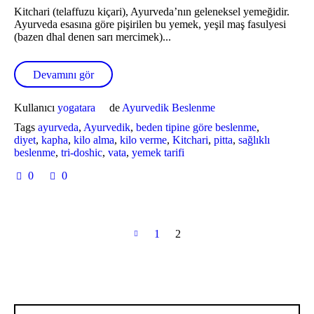
Kitchari (telaffuzu kiçari), Ayurveda’nın geleneksel yemeğidir.
Ayurveda esasına göre pişirilen bu yemek, yeşil maş fasulyesi
(bazen dhal denen sarı mercimek)...
Devamını gör
Kullanıcı
yogatara
de
Ayurvedik Beslenme
Tags
ayurveda
,
Ayurvedik
,
beden tipine göre beslenme
,
diyet
,
kapha
,
kilo alma
,
kilo verme
,
Kitchari
,
pitta
,
sağlıklı
beslenme
,
tri-doshic
,
vata
,
yemek tarifi
0
0
1
2