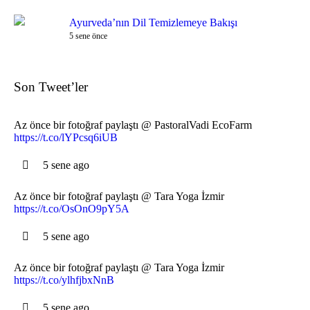
Ayurveda’nın Dil Temizlemeye Bakışı
5 sene önce
Son Tweet’ler
Az önce bir fotoğraf paylaştı @ PastoralVadi EcoFarm
https://t.co/lYPcsq6iUB
5 sene ago
Az önce bir fotoğraf paylaştı @ Tara Yoga İzmir
https://t.co/OsOnO9pY5A
5 sene ago
Az önce bir fotoğraf paylaştı @ Tara Yoga İzmir
https://t.co/ylhfjbxNnB
5 sene ago