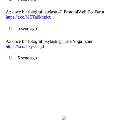
Az önce bir fotoğraf paylaştı @ PastoralVadi EcoFarm
https://t.co/METa8kmdcu
5 sene ago
Az önce bir fotoğraf paylaştı @ Tara Yoga İzmir
https://t.co/TxyslJiajd
5 sene ago