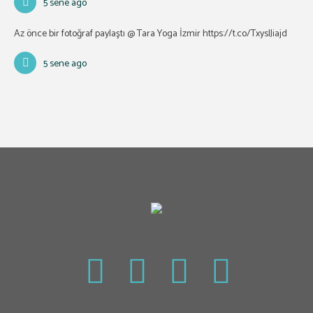
5 sene ago
Az önce bir fotoğraf paylaştı @ Tara Yoga İzmir
https://t.co/TxyslJiajd
5 sene ago