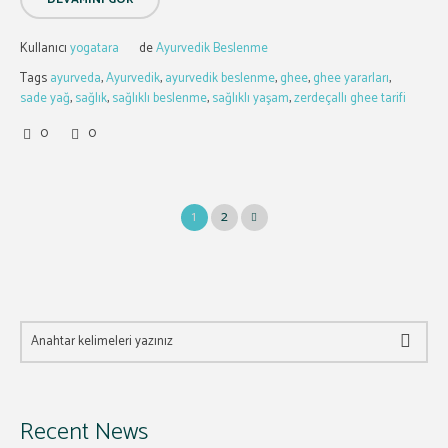
Kullanıcı
yogatara
de
Ayurvedik Beslenme
Tags
ayurveda
,
Ayurvedik
,
ayurvedik beslenme
,
ghee
,
ghee yararları
,
sade yağ
,
sağlık
,
sağlıklı beslenme
,
sağlıklı yaşam
,
zerdeçallı ghee tarifi
0
0
1
2
Recent News