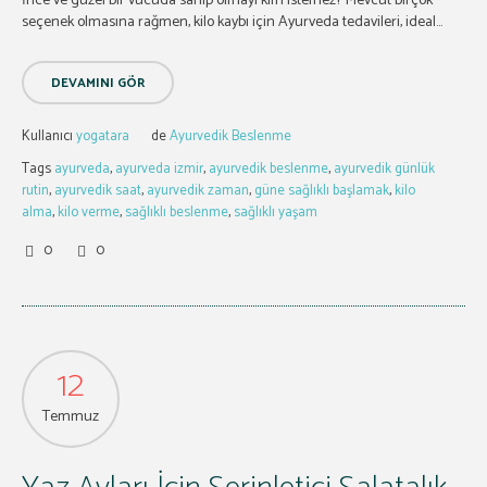
İnce ve güzel bir vücuda sahip olmayı kim istemez? Mevcut birçok
seçenek olmasına rağmen, kilo kaybı için Ayurveda tedavileri, ideal...
DEVAMINI GÖR
Kullanıcı
yogatara
de
Ayurvedik Beslenme
Tags
ayurveda
,
ayurveda izmir
,
ayurvedik beslenme
,
ayurvedik günlük
rutin
,
ayurvedik saat
,
ayurvedik zaman
,
güne sağlıklı başlamak
,
kilo
alma
,
kilo verme
,
sağlıklı beslenme
,
sağlıklı yaşam
0
0
12
Temmuz