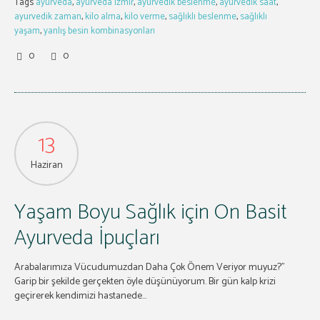
Tags
ayurveda
,
ayurveda izmir
,
ayurvedik beslenme
,
ayurvedik saat
,
ayurvedik zaman
,
kilo alma
,
kilo verme
,
sağlıklı beslenme
,
sağlıklı
yaşam
,
yanlış besin kombinasyonları
0
0
13
Haziran
Yaşam Boyu Sağlık için On Basit
Ayurveda İpuçları
Arabalarımıza Vücudumuzdan Daha Çok Önem Veriyor muyuz?”
Garip bir şekilde gerçekten öyle düşünüyorum. Bir gün kalp krizi
geçirerek kendimizi hastanede...