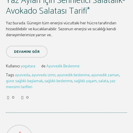
Yaz Ayları İçin Serinletici Salatalık-
Avokado Salatası Tarifi*
Yaz burada. Güneşin tüm enerjisi vücuttaki her hücre tarafından
hissedilebilir ve kucaklanabilir. Sezonun enerjisi ve sıcaklığı kendi
deneyimlerimize yansır ve...
DEVAMINI GÖR
Kullanıcı
yogatara
de
Ayurvedik Beslenme
Tags
ayurveda
,
ayurveda izmir
,
ayurvedik beslenme
,
ayurvedik zaman
,
güne sağlıklı başlamak
,
sağlıklı beslenme
,
sağlıklı yaşam
,
salata
,
yaz
mevsimi tarifleri
0
0