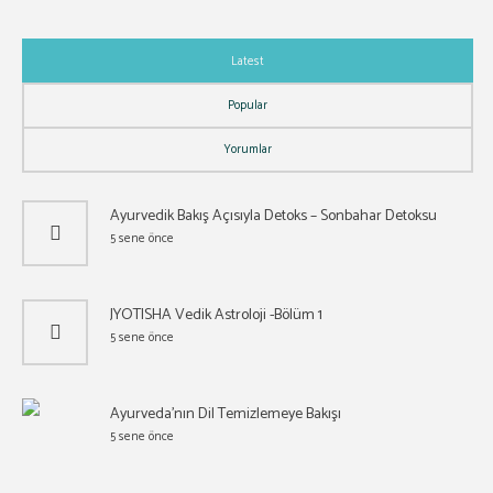
Latest
Popular
Yorumlar
Ayurvedik Bakış Açısıyla Detoks – Sonbahar Detoksu
5 sene önce
JYOTISHA Vedik Astroloji -Bölüm 1
5 sene önce
Ayurveda’nın Dil Temizlemeye Bakışı
5 sene önce