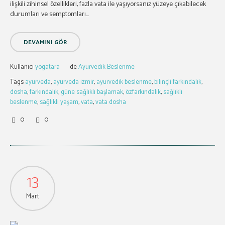
ilişkili zihinsel özellikleri, fazla vata ile yaşıyorsanız yüzeye çıkabilecek
durumları ve semptomları...
DEVAMINI GÖR
Kullanıcı
yogatara
de
Ayurvedik Beslenme
Tags
ayurveda
,
ayurveda izmir
,
ayurvedik beslenme
,
bilinçli farkındalık
,
dosha
,
farkındalık
,
güne sağlıklı başlamak
,
özfarkındalık
,
sağlıklı
beslenme
,
sağlıklı yaşam
,
vata
,
vata dosha
0
0
13
Mart