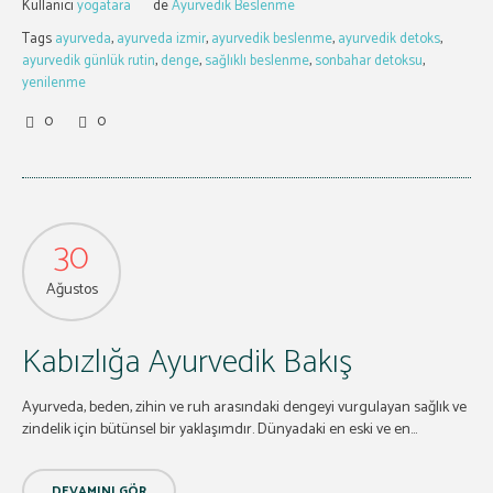
Kullanıcı
yogatara
de
Ayurvedik Beslenme
Tags
ayurveda
,
ayurveda izmir
,
ayurvedik beslenme
,
ayurvedik detoks
,
ayurvedik günlük rutin
,
denge
,
sağlıklı beslenme
,
sonbahar detoksu
,
yenilenme
0
0
30
Ağustos
Kabızlığa Ayurvedik Bakış
Ayurveda, beden, zihin ve ruh arasındaki dengeyi vurgulayan sağlık ve
zindelik için bütünsel bir yaklaşımdır. Dünyadaki en eski ve en...
DEVAMINI GÖR