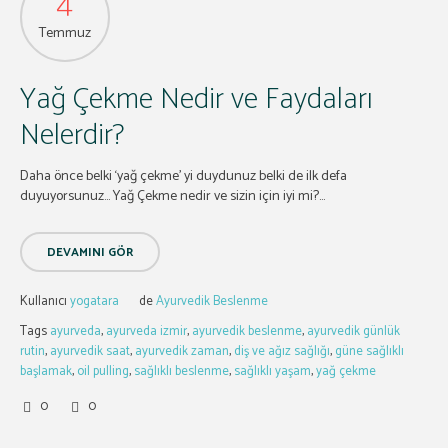
4
Temmuz
Yağ Çekme Nedir ve Faydaları
Nelerdir?
Daha önce belki ‘yağ çekme’ yi duydunuz belki de ilk defa
duyuyorsunuz… Yağ Çekme nedir ve sizin için iyi mi?...
DEVAMINI GÖR
Kullanıcı
yogatara
de
Ayurvedik Beslenme
Tags
ayurveda
,
ayurveda izmir
,
ayurvedik beslenme
,
ayurvedik günlük
rutin
,
ayurvedik saat
,
ayurvedik zaman
,
diş ve ağız sağlığı
,
güne sağlıklı
başlamak
,
oil pulling
,
sağlıklı beslenme
,
sağlıklı yaşam
,
yağ çekme
0
0