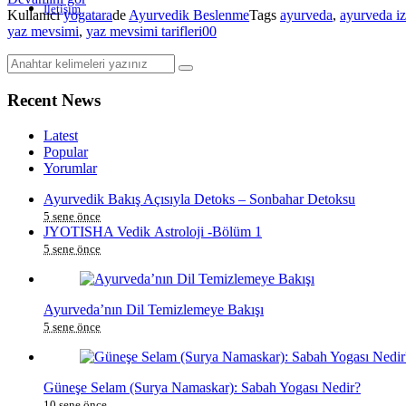
İletişim
Kullanıcı
yogatara
de
Ayurvedik Beslenme
Tags
ayurveda
,
ayurveda i
yaz mevsimi
,
yaz mevsimi tarifleri
0
0
Recent News
Latest
Popular
Yorumlar
Ayurvedik Bakış Açısıyla Detoks – Sonbahar Detoksu
5 sene önce
JYOTISHA Vedik Astroloji -Bölüm 1
5 sene önce
Ayurveda’nın Dil Temizlemeye Bakışı
5 sene önce
Güneşe Selam (Surya Namaskar): Sabah Yogası Nedir?
10 sene önce