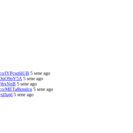
/t.co/lYPcsq6iUB
5 sene ago
/OsOnO9pY5A
5 sene ago
lhfjbxNnB
5 sene ago
/t.co/METa8kmdcu
5 sene ago
yslJiajd
5 sene ago