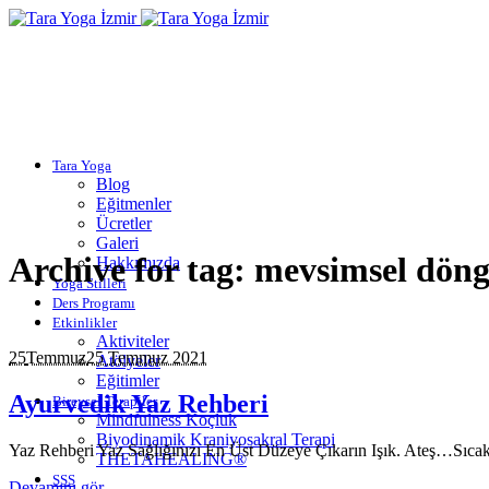
Tara Yoga
Blog
Eğitmenler
Ücretler
Galeri
Archive for tag: mevsimsel döng
Hakkımızda
Yoga Stilleri
Ders Programı
Etkinlikler
Aktiviteler
25
Temmuz
25 Temmuz 2021
Atölyeler
Eğitimler
Ayurvedik Yaz Rehberi
Bireysel Terapiler
Mindfulness Koçluk
Biyodinamik Kraniyosakral Terapi
Yaz Rehberi Yaz Sağlığınızı En Üst Düzeye Çıkarın Işık. Ateş…Sıcakl
THETAHEALING®
SSS
Devamını gör