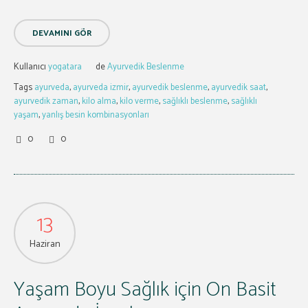
DEVAMINI GÖR
Kullanıcı
yogatara
de
Ayurvedik Beslenme
Tags
ayurveda
,
ayurveda izmir
,
ayurvedik beslenme
,
ayurvedik saat
,
ayurvedik zaman
,
kilo alma
,
kilo verme
,
sağlıklı beslenme
,
sağlıklı
yaşam
,
yanlış besin kombinasyonları
0
0
13
Haziran
Yaşam Boyu Sağlık için On Basit