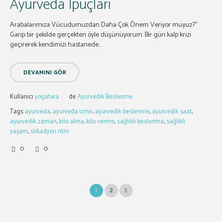
Ayurveda İpuçları
Arabalarımıza Vücudumuzdan Daha Çok Önem Veriyor muyuz?”
Garip bir şekilde gerçekten öyle düşünüyorum. Bir gün kalp krizi
geçirerek kendimizi hastanede...
DEVAMINI GÖR
Kullanıcı
yogatara
de
Ayurvedik Beslenme
Tags
ayurveda
,
ayurveda izmir
,
ayurvedik beslenme
,
ayurvedik saat
,
ayurvedik zaman
,
kilo alma
,
kilo verme
,
sağlıklı beslenme
,
sağlıklı
yaşam
,
sirkadyen ritm
0
0
1
2