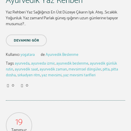
Ayurvedik Yaz Rehberi
Yaz Rehberi Yaz Sağlığınızı En Üst Düzeye Çıkarın Işık. Ateş…Sıcaklık.
Yoğunluk. Yaz zamanı! Parlak güneş ışığının uzun günlerine tapıyor
musunuz?...
DEVAMINI GÖR
Kullanıcı
yogatara
de
Ayurvedik Beslenme
Tags
ayurveda
,
ayurveda izmir
,
ayurvedik beslenme
,
ayurvedik günlük
rutin
,
ayurvedik saat
,
ayurvedik zaman
,
mevsimsel döngüler
,
pitta
,
pitta
dosha
,
sirkadyen ritm
,
yaz mevsimi
,
yaz mevsimi tarifleri
0
0
19
Temmuz