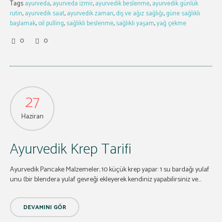
Tags
ayurveda
,
ayurveda izmir
,
ayurvedik beslenme
,
ayurvedik günlük
rutin
,
ayurvedik saat
,
ayurvedik zaman
,
diş ve ağız sağlığı
,
güne sağlıklı
başlamak
,
oil pulling
,
sağlıklı beslenme
,
sağlıklı yaşam
,
yağ çekme
0
0
27
Haziran
Ayurvedik Krep Tarifi
Ayurvedik Pancake Malzemeler; 10 küçük krep yapar: 1 su bardağı yulaf
unu (bir blendera yulaf gevreği ekleyerek kendiniz yapabilirsiniz ve...
DEVAMINI GÖR