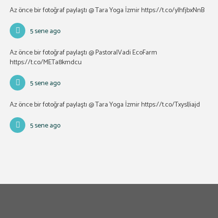
Az önce bir fotoğraf paylaştı @ Tara Yoga İzmir
https://t.co/ylhfjbxNnB
5 sene ago
Az önce bir fotoğraf paylaştı @ PastoralVadi EcoFarm
https://t.co/METa8kmdcu
5 sene ago
Az önce bir fotoğraf paylaştı @ Tara Yoga İzmir
https://t.co/TxyslJiajd
5 sene ago