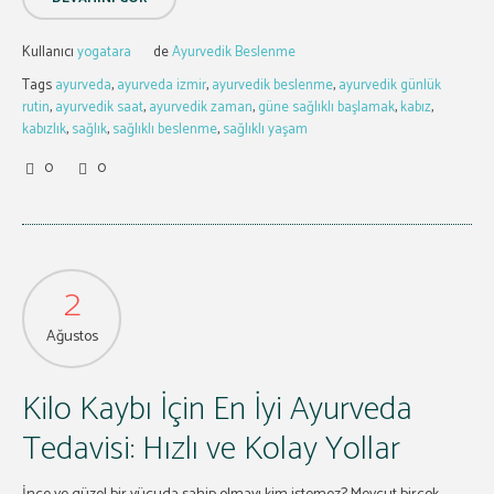
Kullanıcı
yogatara
de
Ayurvedik Beslenme
Tags
ayurveda
,
ayurveda izmir
,
ayurvedik beslenme
,
ayurvedik günlük
rutin
,
ayurvedik saat
,
ayurvedik zaman
,
güne sağlıklı başlamak
,
kabız
,
kabızlık
,
sağlık
,
sağlıklı beslenme
,
sağlıklı yaşam
0
0
2
Ağustos
Kilo Kaybı İçin En İyi Ayurveda
Tedavisi: Hızlı ve Kolay Yollar