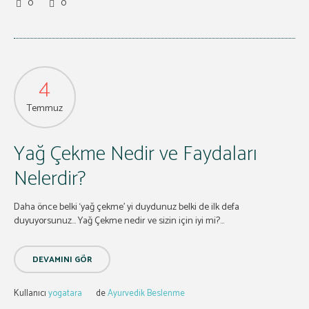
0
0
4
Temmuz
Yağ Çekme Nedir ve Faydaları
Nelerdir?
Daha önce belki ‘yağ çekme’ yi duydunuz belki de ilk defa
duyuyorsunuz… Yağ Çekme nedir ve sizin için iyi mi?...
DEVAMINI GÖR
Kullanıcı
yogatara
de
Ayurvedik Beslenme