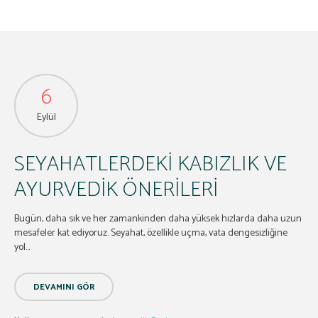
6
Eylül
SEYAHATLERDEKİ KABIZLIK VE
AYURVEDİK ÖNERİLERİ
Bugün, daha sık ve her zamankinden daha yüksek hızlarda daha uzun
mesafeler kat ediyoruz. Seyahat, özellikle uçma, vata dengesizliğine
yol...
DEVAMINI GÖR