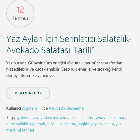
12
Temmuz
Yaz Ayları İçin Serinletici Salatalık-
Avokado Salatası Tarifi*
Yaz burada. Güneşin tüm enerjisi vücuttaki her hücre tarafından
hissedilebilir ve kucaklanabilir. Sezonun enerjisi ve sıcaklığı kendi
deneyimlerimize yansır ve...
DEVAMINI GÖR
Kullanıcı
yogatara
de
Ayurvedik Beslenme
Tags
ayurveda
,
ayurveda izmir
,
ayurvedik beslenme
,
ayurvedik zaman
,
güne sağlıklı başlamak
,
sağlıklı beslenme
,
sağlıklı yaşam
,
salata
,
yaz
mevsimi tarifleri