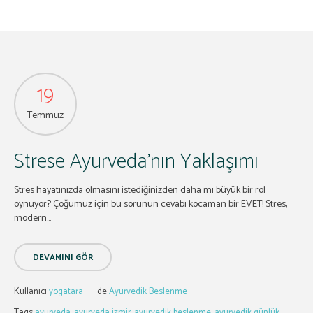
19
Temmuz
Strese Ayurveda’nın Yaklaşımı
Stres hayatınızda olmasını istediğinizden daha mı büyük bir rol
oynuyor? Çoğumuz için bu sorunun cevabı kocaman bir EVET! Stres,
modern...
DEVAMINI GÖR
Kullanıcı
yogatara
de
Ayurvedik Beslenme
Tags
ayurveda
,
ayurveda izmir
,
ayurvedik beslenme
,
ayurvedik günlük