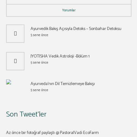
Yorumlar
Ayurvedik Bakış Açısıyla Detoks – Sonbahar Detoksu
5 sene önce
JYOTISHA Vedik Astroloji -Bölüm 1
5 sene önce
Ayurveda’nın Dil Temizlemeye Bakışı
5 sene önce
Son Tweet’ler
Az önce bir fotoğraf paylaştı @ PastoralVadi EcoFarm