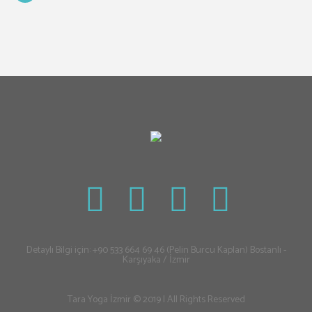
Detaylı Bilgi için: +90 533 664 69 46 (Pelin Burcu Kaplan) Bostanlı -
Karşıyaka / İzmir
Tara Yoga İzmir © 2019 | All Rights Reserved