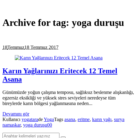
Archive for tag: yoga duruşu
18
Temmuz
18 Temmuz 2017
Karın Yağlarınızı Eritecek 12 Temel
Asana
Günümüzde yoğun çalışma temposu, sağlıksız beslenme alışkanlığı,
egzersiz eksikliği ve yüksek stres seviyeleri neredeyse tüm
bireylerde karın bölgesi yağlanmasına neden...
Devamını gör
Kullanıcı
yogatara
de
Yoga
Tags
asana
,
eritme
,
karın yağı
,
surya
namaskar
,
yoga duruşu
0
0