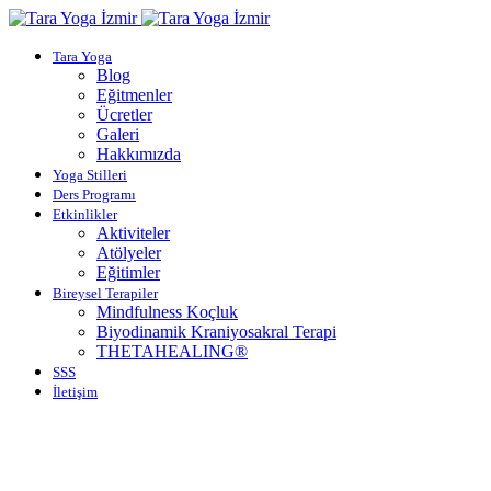
Tara Yoga
Blog
Eğitmenler
Ücretler
Galeri
Hakkımızda
Yoga Stilleri
Ders Programı
Etkinlikler
Aktiviteler
Atölyeler
Eğitimler
Bireysel Terapiler
Mindfulness Koçluk
Biyodinamik Kraniyosakral Terapi
THETAHEALING®
SSS
İletişim