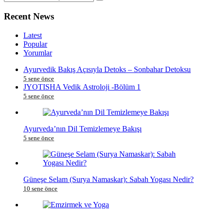
Recent News
Latest
Popular
Yorumlar
Ayurvedik Bakış Açısıyla Detoks – Sonbahar Detoksu
5 sene önce
JYOTISHA Vedik Astroloji -Bölüm 1
5 sene önce
Ayurveda’nın Dil Temizlemeye Bakışı
5 sene önce
Güneşe Selam (Surya Namaskar): Sabah Yogası Nedir?
10 sene önce