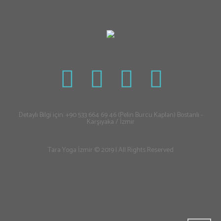
Detaylı Bilgi için: +90 533 664 69 46 (Pelin Burcu Kaplan) Bostanlı -
Karşıyaka / İzmir
Tara Yoga İzmir © 2019 | All Rights Reserved