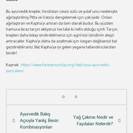
Bu ayurvedik krepler, hindistan cevizi sütü ve yulaf unu nedeniyle
ağırlaştırılmış Pitta ve Vata’yı dengelemek için çok iyidir. Onları
ağırlaştıran ve Kapha’yı artıran da tam olarak budur. Bu yüzden
hamura biraz tarçın ekliyoruz (ve tabii ki nefis olduğu için!). Tarçın,
krepleri daha kolay sindirebilmeniz için agni’nizi (sindirim ateşi)
artıracaktır. Kapha’yı daha da azaltmak için (vegan değilseniz) bal
gezdirebilirsiniz. Bal, Kapha’ya iyi gelen yegane tatlandırıcılardan
biridir!
Kaynak :
https://www.foreversunday.org/delicious-ayurvedic-
pancakes/
0
0
Ayurvedik Bakış
Yağ Çekme Nedir ve
Açısıyla Yanlış Besin
Faydaları Nelerdir?
Kombinasyonları