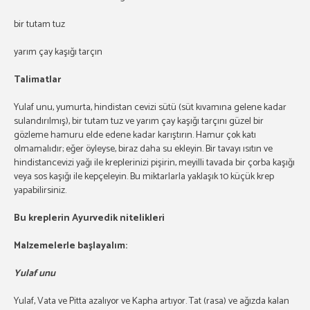
bir tutam tuz
yarım çay kaşığı tarçın
Talimatlar
Yulaf unu, yumurta, hindistan cevizi sütü (süt kıvamına gelene kadar
sulandırılmış), bir tutam tuz ve yarım çay kaşığı tarçını güzel bir
gözleme hamuru elde edene kadar karıştırın. Hamur çok katı
olmamalıdır; eğer öyleyse, biraz daha su ekleyin. Bir tavayı ısıtın ve
hindistancevizi yağı ile kreplerinizi pişirin, meyilli tavada bir çorba kaşığı
veya sos kaşığı ile kepçeleyin. Bu miktarlarla yaklaşık 10 küçük krep
yapabilirsiniz.
Bu kreplerin Ayurvedik nitelikleri
Malzemelerle başlayalım:
Yulaf unu
Yulaf, Vata ve Pitta azalıyor ve Kapha artıyor. Tat (rasa) ve ağızda kalan