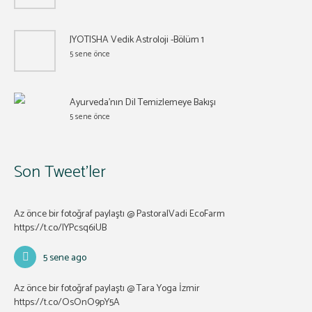
JYOTISHA Vedik Astroloji -Bölüm 1
5 sene önce
Ayurveda’nın Dil Temizlemeye Bakışı
5 sene önce
Son Tweet’ler
Az önce bir fotoğraf paylaştı @ PastoralVadi EcoFarm
https://t.co/lYPcsq6iUB
5 sene ago
Az önce bir fotoğraf paylaştı @ Tara Yoga İzmir
https://t.co/OsOnO9pY5A