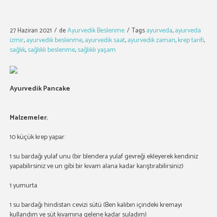
Ayurvedik Beslenme
ayurveda
ayurveda
27 Haziran 2021
de
Tags
,
izmir
ayurvedik beslenme
ayurvedik saat
ayurvedik zaman
krep tarifi
,
,
,
,
,
sağlık
sağlıklı beslenme
sağlıklı yaşam
,
,
Ayurvedik Pancake
Malzemeler
;
10 küçük krep yapar:
1 su bardağı yulaf unu (bir blendera yulaf gevreği ekleyerek kendiniz
yapabilirsiniz ve un gibi bir kıvam alana kadar karıştırabilirsiniz)
1 yumurta
1 su bardağı hindistan cevizi sütü (Ben kalıbın içindeki kremayı
kullandım ve süt kıvamına gelene kadar suladım)