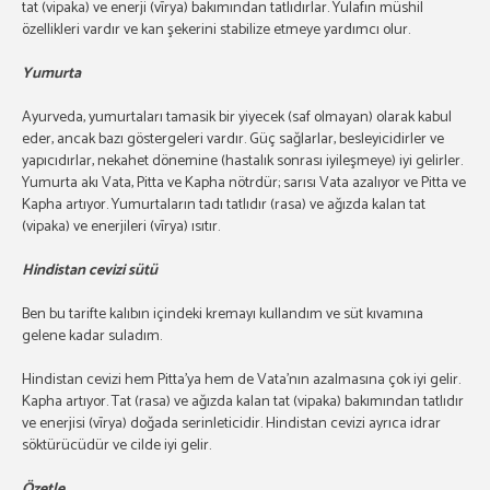
tat (vipaka) ve enerji (vīrya) bakımından tatlıdırlar. Yulafın müshil
özellikleri vardır ve kan şekerini stabilize etmeye yardımcı olur.
Yumurta
Ayurveda, yumurtaları tamasik bir yiyecek (saf olmayan) olarak kabul
eder, ancak bazı göstergeleri vardır. Güç sağlarlar, besleyicidirler ve
yapıcıdırlar, nekahet dönemine (hastalık sonrası iyileşmeye) iyi gelirler.
Yumurta akı Vata, Pitta ve Kapha nötrdür; sarısı Vata azalıyor ve Pitta ve
Kapha artıyor. Yumurtaların tadı tatlıdır (rasa) ve ağızda kalan tat
(vipaka) ve enerjileri (vīrya) ısıtır.
Hindistan cevizi sütü
Ben bu tarifte kalıbın içindeki kremayı kullandım ve süt kıvamına
gelene kadar suladım.
Hindistan cevizi hem Pitta’ya hem de Vata’nın azalmasına çok iyi gelir.
Kapha artıyor. Tat (rasa) ve ağızda kalan tat (vipaka) bakımından tatlıdır
ve enerjisi (vīrya) doğada serinleticidir. Hindistan cevizi ayrıca idrar
söktürücüdür ve cilde iyi gelir.
Özetle