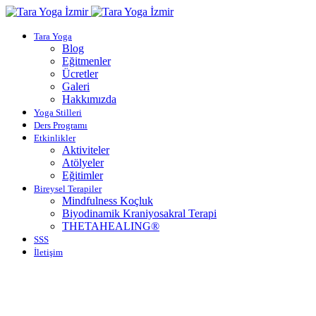
Tara Yoga
Blog
Eğitmenler
Ücretler
Galeri
Hakkımızda
Yoga Stilleri
Ders Programı
Etkinlikler
Aktiviteler
Atölyeler
Eğitimler
Bireysel Terapiler
Mindfulness Koçluk
Biyodinamik Kraniyosakral Terapi
THETAHEALING®
SSS
İletişim