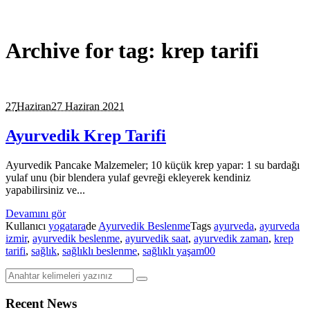
Archive for tag: krep tarifi
27
Haziran
27 Haziran 2021
Ayurvedik Krep Tarifi
Ayurvedik Pancake Malzemeler; 10 küçük krep yapar: 1 su bardağı
yulaf unu (bir blendera yulaf gevreği ekleyerek kendiniz
yapabilirsiniz ve...
Devamını gör
Kullanıcı
yogatara
de
Ayurvedik Beslenme
Tags
ayurveda
,
ayurveda
izmir
,
ayurvedik beslenme
,
ayurvedik saat
,
ayurvedik zaman
,
krep
tarifi
,
sağlık
,
sağlıklı beslenme
,
sağlıklı yaşam
0
0
Recent News