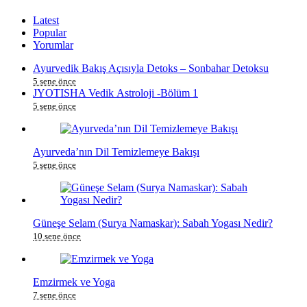
Latest
Popular
Yorumlar
Ayurvedik Bakış Açısıyla Detoks – Sonbahar Detoksu
5 sene önce
JYOTISHA Vedik Astroloji -Bölüm 1
5 sene önce
Ayurveda’nın Dil Temizlemeye Bakışı
5 sene önce
Güneşe Selam (Surya Namaskar): Sabah Yogası Nedir?
10 sene önce
Emzirmek ve Yoga
7 sene önce