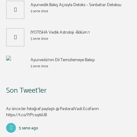
Ayurvedik Bakış Açısıyla Detoks – Sonbahar Detoksu
5 sene önce
JYOTISHA Vedik Astroloji -Bölüm 1
5 sene önce
Ayurveda’nın Dil Temizlemeye Bakışı
5 sene önce
Son Tweet’ler
Az önce bir fotoğraf paylaştı @ PastoralVadi EcoFarm
https://t.co/lYPcsq6iUB
5 sene ago