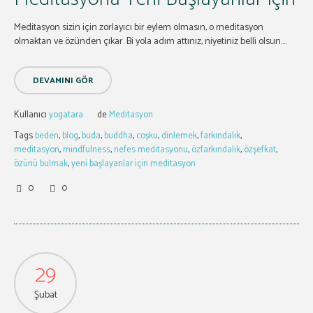
Meditasyon sizin için zorlayıcı bir eylem olmasın, o meditasyon
olmaktan ve özünden çıkar. Bi yola adım attınız, niyetiniz belli olsun....
DEVAMINI GÖR
Kullanıcı
yogatara
de
Meditasyon
Tags
beden
,
blog
,
buda
,
buddha
,
coşku
,
dinlemek
,
farkındalık
,
meditasyon
,
mindfulness
,
nefes meditasyonu
,
özfarkındalık
,
özşefkat
,
özünü bulmak
,
yeni başlayanlar için meditasyon
0
0
29
Şubat