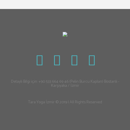
Detaylı Bilgi için: +90 533 664 69 46 (Pelin Burcu Kaplan) Bostanlı -
Karşıyaka / İzmir
Tara Yoga İzmir © 2019 | All Rights Reserved