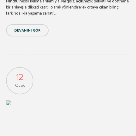
Mindfulness’ı kelime anlamıyla ‘yargısız, açık,nazik, şefkatli ve dosthane
bir anlayışla dikkati kasıtlı olarak yönlendirerek ortaya çıkan bilinçli
farkındalıkla yaşama sanatı’...
DEVAMINI GÖR
12
Ocak