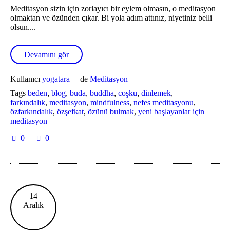
Meditasyon sizin için zorlayıcı bir eylem olmasın, o meditasyon
olmaktan ve özünden çıkar. Bi yola adım attınız, niyetiniz belli
olsun....
Devamını gör
Kullanıcı
yogatara
de
Meditasyon
Tags
beden
,
blog
,
buda
,
buddha
,
coşku
,
dinlemek
,
farkındalık
,
meditasyon
,
mindfulness
,
nefes meditasyonu
,
özfarkındalık
,
özşefkat
,
özünü bulmak
,
yeni başlayanlar için
meditasyon
0
0
14
Aralık