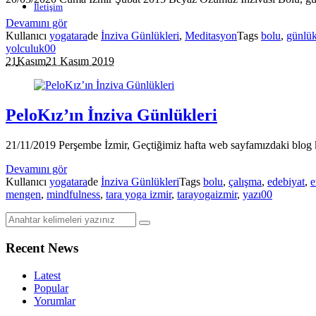
İletişim
Devamını gör
Kullanıcı
yogatara
de
İnziva Günlükleri
,
Meditasyon
Tags
bolu
,
günlü
yolculuk
0
0
21
Kasım
21 Kasım 2019
PeloKız’ın İnziva Günlükleri
21/11/2019 Perşembe İzmir, Geçtiğimiz hafta web sayfamızdaki blog köş
Devamını gör
Kullanıcı
yogatara
de
İnziva Günlükleri
Tags
bolu
,
çalışma
,
edebiyat
,
e
mengen
,
mindfulness
,
tara yoga izmir
,
tarayogaizmir
,
yazı
0
0
Recent News
Latest
Popular
Yorumlar