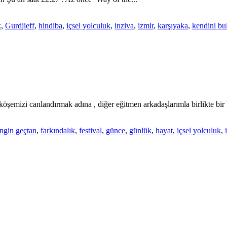
k
,
Gurdjieff
,
hindiba
,
içsel yolculuk
,
inziva
,
izmir
,
karşıyaka
,
kendini b
emizi canlandırmak adına , diğer eğitmen arkadaşlarımla birlikte bir k
ngin geçtan
,
farkındalık
,
festival
,
günce
,
günlük
,
hayat
,
içsel yolculuk
,