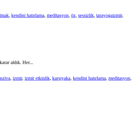
ulmak
,
kendini hatırlama
,
meditasyon
,
öz
,
sessizlik
,
tarayogaizmir
,
arar aldık. Her...
inziva
,
izmir
,
izmir etkinlik
,
karşıyaka
,
kendini hatırlama
,
meditasyon
,