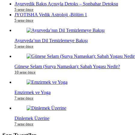
Ayurvedik Bakış Açısıyla Detoks – Sonbahar Detoksu
5 sene önce
JYOTISHA Vedik Astroloji -Bölüm 1
5 sene önce
Ayurveda’nın Dil Temizlemeye Bakışı
5 sene önce
Güneşe Selam (Surya Namaskar): Sabah Yogası Nedir?
10 sene önce
Emzirmek ve Yoga
7 sene önce
Dinlemek Üzerine
7 sene önce