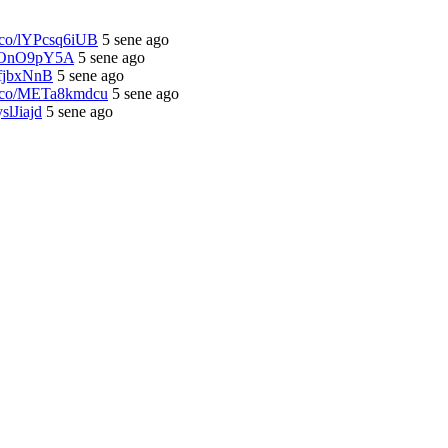
/t.co/lYPcsq6iUB
5 sene ago
/OsOnO9pY5A
5 sene ago
lhfjbxNnB
5 sene ago
/t.co/METa8kmdcu
5 sene ago
yslJiajd
5 sene ago