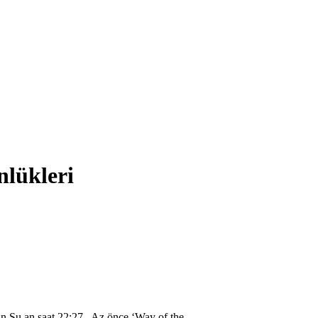
nlükleri
Şu an saat 22:27 . Az önce ‘Way of the...