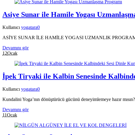
Asiye Sunar ile Hamile Yogası Uzmanlaş
Kullanıcı
yogatara
0
ASİYE SUNAR İLE HAMİLE YOGASI UZMANLIK PROGRAMI “FAR
Devamını gör
12
Ocak
İpek Tiryaki ile Kalbin Senesinde Kalbinde
Kullanıcı
yogatara
0
Kundalini Yoga’nın dönüştürücü gücünü deneyimlemeye hazır mısın? İp
Devamını gör
11
Ocak