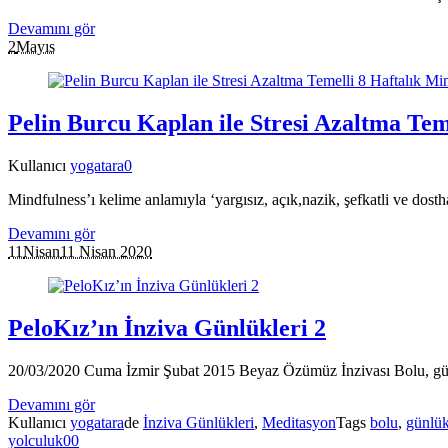
Devamını gör
2
Mayıs
Pelin Burcu Kaplan ile Stresi Azaltma Te
Kullanıcı
yogatara
0
Mindfulness’ı kelime anlamıyla ‘yargısız, açık,nazik, şefkatli ve dostha
Devamını gör
11
Nisan
11 Nisan 2020
PeloKız’ın İnziva Günlükleri 2
20/03/2020 Cuma İzmir Şubat 2015 Beyaz Özümüz İnzivası Bolu, gün 
Devamını gör
Kullanıcı
yogatara
de
İnziva Günlükleri
,
Meditasyon
Tags
bolu
,
günlü
yolculuk
0
0