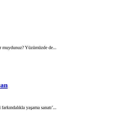
yor muydunuz? Yüzümüzde de...
yan
 farkındalıkla yaşama sanatı’...