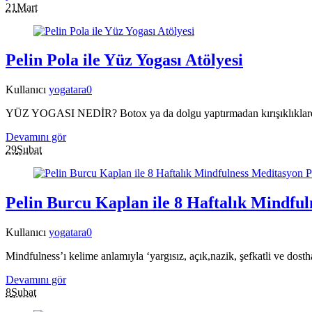
21
Mart
Pelin Pola ile Yüz Yogası Atölyesi
Kullanıcı
yogatara
0
YÜZ YOGASI NEDİR? Botox ya da dolgu yaptırmadan kırışıklıklardan,
Devamını gör
29
Şubat
Pelin Burcu Kaplan ile 8 Haftalık Mindf
Kullanıcı
yogatara
0
Mindfulness’ı kelime anlamıyla ‘yargısız, açık,nazik, şefkatli ve dostha
Devamını gör
8
Şubat