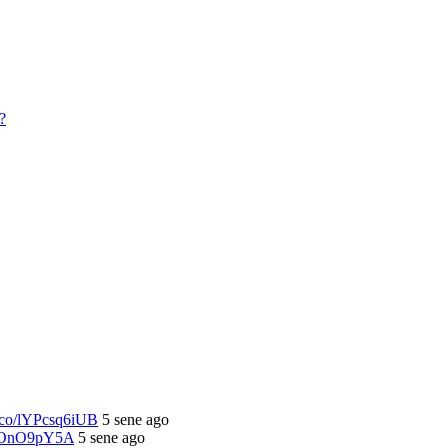
/t.co/lYPcsq6iUB
5 sene ago
/OsOnO9pY5A
5 sene ago