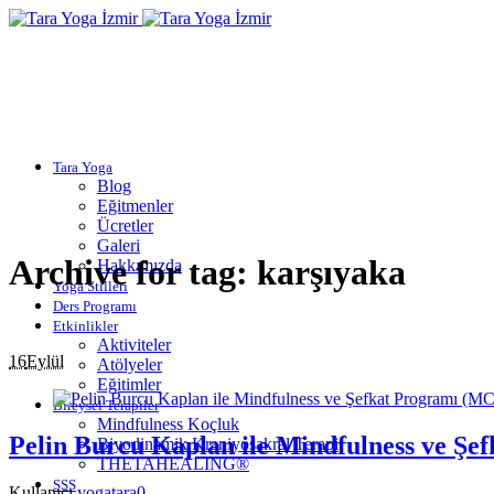
Tara Yoga
Blog
Eğitmenler
Ücretler
Galeri
Archive for tag: karşıyaka
Hakkımızda
Yoga Stilleri
Ders Programı
Etkinlikler
Aktiviteler
16
Eylül
Atölyeler
Eğitimler
Bireysel Terapiler
Mindfulness Koçluk
Pelin Burcu Kaplan ile Mindfulness ve Ş
Biyodinamik Kraniyosakral Terapi
THETAHEALING®
SSS
Kullanıcı
yogatara
0