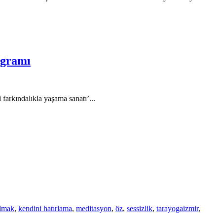
ogramı
 farkındalıkla yaşama sanatı’...
ulmak
,
kendini hatırlama
,
meditasyon
,
öz
,
sessizlik
,
tarayogaizmir
,