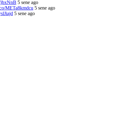
lhfjbxNnB
5 sene ago
/t.co/METa8kmdcu
5 sene ago
yslJiajd
5 sene ago