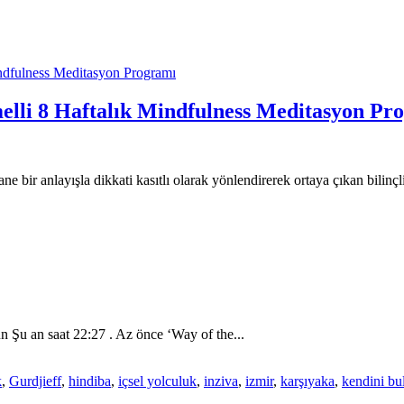
melli 8 Haftalık Mindfulness Meditasyon Pr
ne bir anlayışla dikkati kasıtlı olarak yönlendirerek ortaya çıkan bilinçli
Şu an saat 22:27 . Az önce ‘Way of the...
k
,
Gurdjieff
,
hindiba
,
içsel yolculuk
,
inziva
,
izmir
,
karşıyaka
,
kendini b