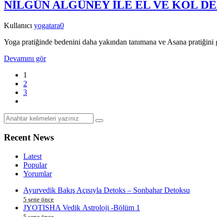
NİLGÜN ALGÜNEY İLE EL VE KOL D
Kullanıcı
yogatara
0
Yoga pratiğinde bedenini daha yakından tanımana ve Asana pratiğini 
Devamını gör
1
2
3
Recent News
Latest
Popular
Yorumlar
Ayurvedik Bakış Açısıyla Detoks – Sonbahar Detoksu
5 sene önce
JYOTISHA Vedik Astroloji -Bölüm 1
5 sene önce