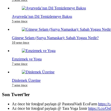
Ayurveda’nın Dil Temizlemeye Bakışı
5 sene önce
Güneşe Selam (Surya Namaskar): Sabah Yogası Nedir?
10 sene önce
Emzirmek ve Yoga
7 sene önce
Dinlemek Üzerine
7 sene önce
Son Tweet’ler
Az önce bir fotoğraf paylaştı @ PastoralVadi EcoFarm
https:/
Az önce bir fotoğraf paylaştı @ Tara Yoga İzmir
https://t.co