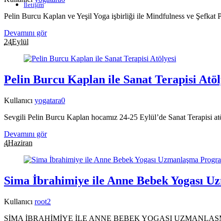
İletişim
Pelin Burcu Kaplan ve Yeşil Yoga işbirliği ile Mindfulness ve Şefkat
Devamını gör
24
Eylül
Pelin Burcu Kaplan ile Sanat Terapisi Atöl
Kullanıcı
yogatara
0
Sevgili Pelin Burcu Kaplan hocamız 24-25 Eylül’de Sanat Terapisi atöl
Devamını gör
4
Haziran
Sima İbrahimiye ile Anne Bebek Yogası 
Kullanıcı
root
2
SİMA İBRAHİMİYE İLE ANNE BEBEK YOGASI UZMANLAŞMA P