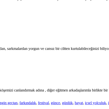
 sarkmalardan yorgun ve cansız bir ciltten kurtulabileceğinizi bili
emizi canlandırmak adına , diğer eğitmen arkadaşlarımla birlikte bir k
ngin geçtan
,
farkındalık
,
festival
,
günce
,
günlük
,
hayat
,
içsel yolculuk
,