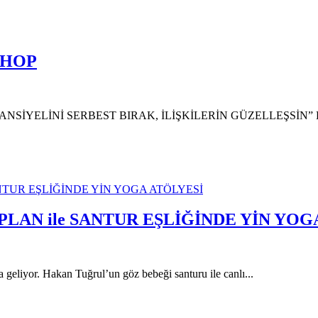
SHOP
ELİNİ SERBEST BIRAK, İLİŞKİLERİN GÜZELLEŞSİN” Kundalini
LAN ile SANTUR EŞLİĞİNDE YİN YOG
eliyor. Hakan Tuğrul’un göz bebeği santuru ile canlı...