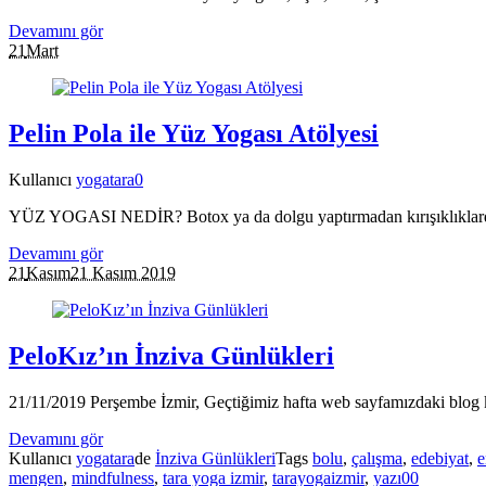
Devamını gör
21
Mart
Pelin Pola ile Yüz Yogası Atölyesi
Kullanıcı
yogatara
0
YÜZ YOGASI NEDİR? Botox ya da dolgu yaptırmadan kırışıklıklardan,
Devamını gör
21
Kasım
21 Kasım 2019
PeloKız’ın İnziva Günlükleri
21/11/2019 Perşembe İzmir, Geçtiğimiz hafta web sayfamızdaki blog köş
Devamını gör
Kullanıcı
yogatara
de
İnziva Günlükleri
Tags
bolu
,
çalışma
,
edebiyat
,
e
mengen
,
mindfulness
,
tara yoga izmir
,
tarayogaizmir
,
yazı
0
0