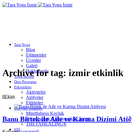
Tara Yoga
Blog
Eğitmenler
Ücretler
Galeri
Archive for tag: izmir etkinlik
Hakkımızda
Yoga Stilleri
Ders Programı
Etkinlikler
Aktiviteler
8
Ekim
Atölyeler
Eğitimler
Bireysel Terapiler
Mindfulness Koçluk
Banu Birtek ile Aile ve Karma Dizimi Atöl
Biyodinamik Kraniyosakral Terapi
THETAHEALING®
SSS
Kullanıcı
yogatara
0