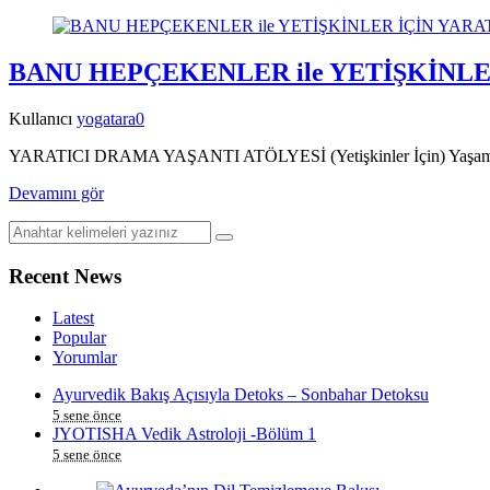
BANU HEPÇEKENLER ile YETİŞKİNLE
Kullanıcı
yogatara
0
YARATICI DRAMA YAŞANTI ATÖLYESİ (Yetişkinler İçin) Yaşam mı
Devamını gör
Recent News
Latest
Popular
Yorumlar
Ayurvedik Bakış Açısıyla Detoks – Sonbahar Detoksu
5 sene önce
JYOTISHA Vedik Astroloji -Bölüm 1
5 sene önce