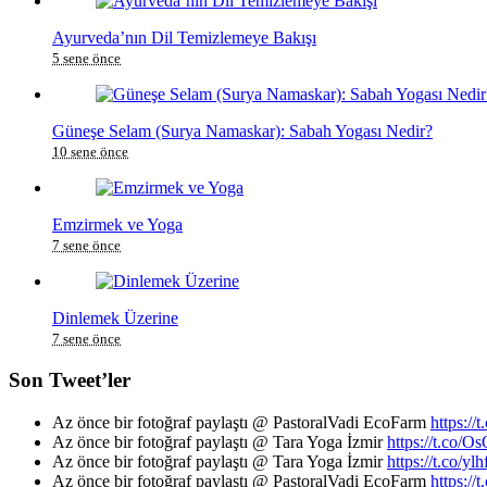
Ayurveda’nın Dil Temizlemeye Bakışı
5 sene önce
Güneşe Selam (Surya Namaskar): Sabah Yogası Nedir?
10 sene önce
Emzirmek ve Yoga
7 sene önce
Dinlemek Üzerine
7 sene önce
Son Tweet’ler
Az önce bir fotoğraf paylaştı @ PastoralVadi EcoFarm
https:/
Az önce bir fotoğraf paylaştı @ Tara Yoga İzmir
https://t.co
Az önce bir fotoğraf paylaştı @ Tara Yoga İzmir
https://t.co/y
Az önce bir fotoğraf paylaştı @ PastoralVadi EcoFarm
https:/