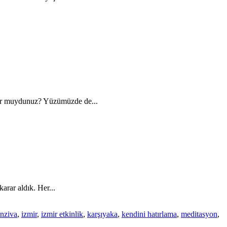
yor muydunuz? Yüzümüzde de...
arar aldık. Her...
inziva
,
izmir
,
izmir etkinlik
,
karşıyaka
,
kendini hatırlama
,
meditasyon
,