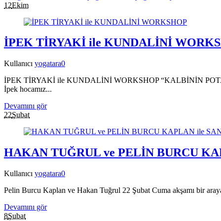
12
Ekim
İPEK TİRYAKİ ile KUNDALİNİ WORK
Kullanıcı
yogatara
0
İPEK TİRYAKİ ile KUNDALİNİ WORKSHOP “KALBİNİN POTANSİY
İpek hocamız...
Devamını gör
22
Şubat
HAKAN TUĞRUL ve PELİN BURCU KAP
Kullanıcı
yogatara
0
Pelin Burcu Kaplan ve Hakan Tuğrul 22 Şubat Cuma akşamı bir araya g
Devamını gör
8
Şubat