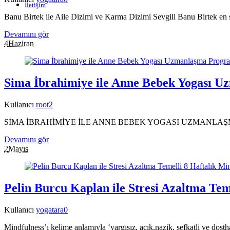
İletişim
Banu Birtek ile Aile Dizimi ve Karma Dizimi Sevgili Banu Birtek en 
Devamını gör
4
Haziran
Sima İbrahimiye ile Anne Bebek Yogası 
Kullanıcı
root
2
SİMA İBRAHİMİYE İLE ANNE BEBEK YOGASI UZMANLAŞMA P
Devamını gör
2
Mayıs
Pelin Burcu Kaplan ile Stresi Azaltma Te
Kullanıcı
yogatara
0
Mindfulness’ı kelime anlamıyla ‘yargısız, açık,nazik, şefkatli ve dostha