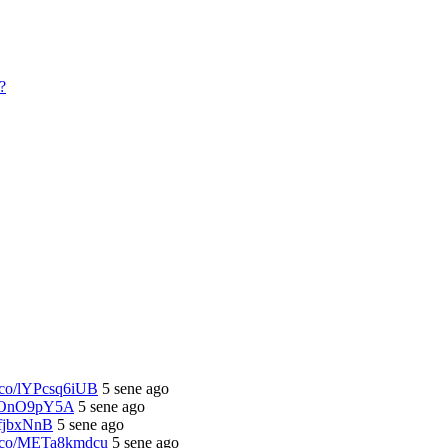
/t.co/lYPcsq6iUB
5 sene ago
/OsOnO9pY5A
5 sene ago
lhfjbxNnB
5 sene ago
/t.co/METa8kmdcu
5 sene ago