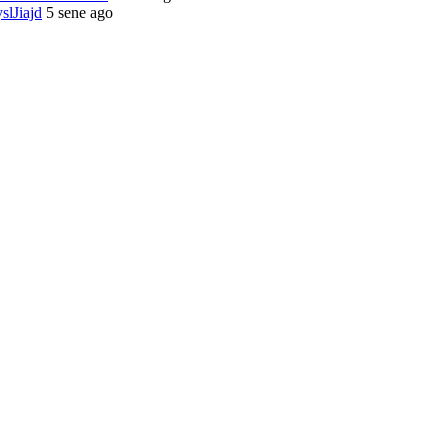
yslJiajd
5 sene ago